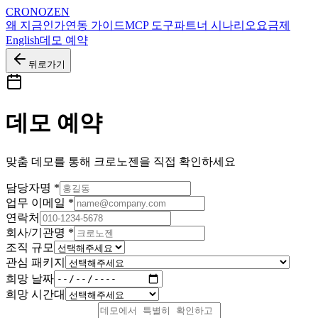
CRONOZEN
왜 지금인가
연동 가이드
MCP 도구
파트너 시나리오
요금제
English
데모 예약
뒤로가기
데모 예약
맞춤 데모를 통해 크로노젠을 직접 확인하세요
담당자명
*
업무 이메일
*
연락처
회사/기관명
*
조직 규모
관심 패키지
희망 날짜
희망 시간대